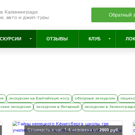
в Калининграде:
Обратный з
е, авто и джип-туры
СКУРСИИ
ОТЗЫВЫ
КЛУБ
ЛО
ия
экскурсии на Балтийскую косу
обзорные экскурсии
пешехо
еские экскурсии
экскурсии в Янтарный
экскурсии в Зеленоградс
2000 руб.
Стоимость в час, 1-4 человека от