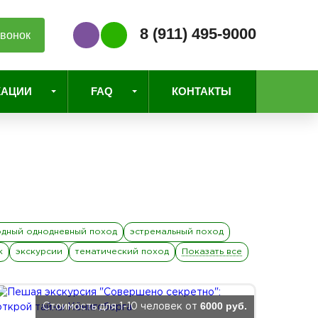
8 (911) 495-9000
вонок
Наш Viber
Наш WhatsApp
КАЦИИ
FAQ
КОНТАКТЫ
дный однодневный поход
эстремальный поход
к
экскурсии
тематический поход
Показать все
6000 руб.
Стоимость для 1-10 человек от