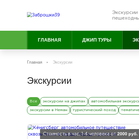
Экскурсии 
пешеходны
ГЛАВНАЯ
ДЖИП ТУРЫ
ЭК
Главная
Экскурсии
Экскурсии
Все
экскурсии на джипах
автомобильная экскурс
экскурсии в Неман
туристический поход
тематич
2000 руб.
Стоимость в час, 1-4 человека от