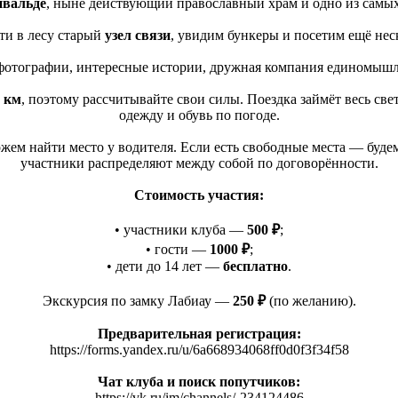
нвальде
, ныне действующий православный храм и одно из самы
ти в лесу старый
узел связи
, увидим бункеры и посетим ещё нес
е фотографии, интересные истории, дружная компания единомыш
 км
, поэтому рассчитывайте свои силы. Поездка займёт весь свет
одежду и обувь по погоде.
ем найти место у водителя. Если есть свободные места — будем
участники распределяют между собой по договорённости.
Стоимость участия:
• участники клуба —
500 ₽
;
• гости —
1000 ₽
;
• дети до 14 лет —
бесплатно
.
Экскурсия по замку Лабиау —
250 ₽
(по
желанию).
Предварительная регистрация:
https://forms.yandex.ru/u/6a668934068ff0d0f3f34f58
Чат клуба и поиск попутчиков:
https://vk.ru/im/channels/-234124486