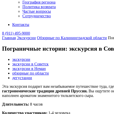
География региона
Политика возврата
Частые вопросы
Сотрудничество
Контакты
8 (911) 495-9000
Главная
Экскурсии
Обзорные по Калининградской области
Пог
Пограничные истории: экскурсия в Со
экскурсии
экскурсии в Советск
экскурсии в Неман
обзорные по области
дегустации
Эта экскурсия подарит вам незабываемое путешествие туда, гд
гастрономические традиции древней Пруссии.
Вы ощутите ос
наполнен ароматом знаменитого тильзитского сыра.
Длительность:
8 часов
Количество участников:
1-4 человека