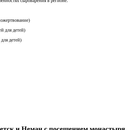
бенностях сыроварения в регионе.
пожертвование)
ей для детей)
 для детей)
ветск и Неман с посещением монастыря