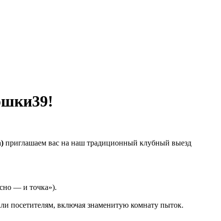
ошки39!
а
)
приглашаем вас на наш традиционный клубный выезд
сно
— и точка»).
али посетителям, включая знаменитую комнату пыток.