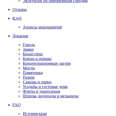
Экскурсии по прибрежным городам
Отзывы
Клуб
Анонсы мероприятий
Локации
Города
Замки
Кенигсберг
Кирхи и церкви
Концентрационные лагеря
Мосты
Памятники
Разное
Скверы и парки
Усадьбы и гостевые дома
Форты и укрепления
Шлюзы, водопады и мельницы
FAQ
История края