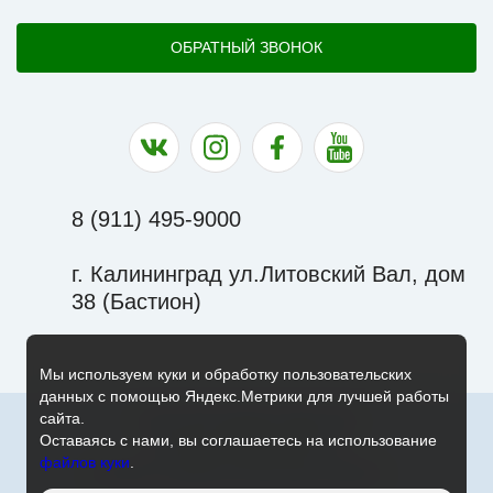
ОБРАТНЫЙ ЗВОНОК
Наша группа в ВК
Наша страница в Instagram
Наша группа в Facebook
Наш канал на YouTu
8 (911) 495-9000
г. Калининград ул.Литовский Вал, дом
38 (Бастион)
Мы используем куки и обработку пользовательских
данных с помощью Яндекс.Метрики для лучшей работы
сайта.
© 2010-2026 Экскурсии. Джип Туры.
Работает на HostCMS
Оставаясь с нами, вы соглашаетесь на использование
Политика конфиденциальности
файлов куки
.
Согласие на обработку персональных данных