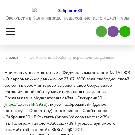
Экскурсии в Калининграде:
пешеходные, авто и джип-туры
Наш Viber
Наш 
Главная
Согласие на обработку персональных данных
Настоящим в соответствии с Федеральным законом № 152-ФЗ
«О
персональных данных» от 27.07.2006 года свободно, своей
волей и в своем интересе выражаю свое безусловное
согласие на обработку моих персональных данных
Создателям и Модераторам сайта
«Экскурсии39
»
(
https://zabroshki39.ru
), клуба
«Заброшки39
»
(далее
по тексту — Оператору), в том числе в Сообществе
«Заброшки39
» ВКонтакте
(https
://vk.com/zabroshki39)
и в Телеграм канале
«Заброшки39
Путешествуй вместе
с нами!»
(https
://t.me/+k3bBr7_9tj04ZGFi,