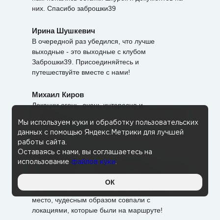
них. Спасибо заброшки39
Ирина Шушкевич
В очередной раз убедился, что лучше
выходные - это выходные с клубом
Заброшки39. Присоединяйтесь и
путешествуйте вместе с нами!
Михаил Киров
Локации огонь, очень интересно и
познавательно, спасибо большое за прекрасно
Мы используем куки и обработку пользовательских
проведенный день
данных с помощью Яндекс.Метрики для лучшей
работы сайта.
Оксана К
Оставаясь с нами, вы соглашаетесь на
Супер поездка! Особенно будоражит
использование
файлов куки
.
таинственность и неизвестность маршрута! )) И
особенный восторг охватывает, когда твои
ОК
потаённые желания посетить то или иное
место, чудесным образом совпали с
локациями, которые были на маршруте!