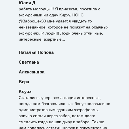
Юлия Д
ребята молодцы!!! Я приезжая, посетила с
экскурсиями ни одну Кирху. НО! С
@Заброшек39 мне удаётся увидеть то
неизведанное, которое не покажут на обычных
экскурсиях. И люди!!! Люди очень отличные,
интересные, азартные...
Наталья Попова
Светлана
Александра
Вера
Ksyoxi
Скатались супер, все локации интересные,
погода нам благоволила, как бонус полазили по
административным зданиям зверофермы,
эпично сигали через забор, потом долго
смеялись когда нашли дыру в заборе. Так же
нам попались остатки шкурок и документов на