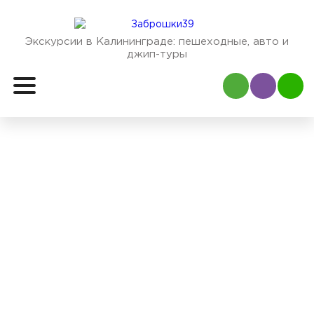
Экскурсии в Калининграде:
пешеходные, авто и
джип-туры
Наш Viber
Наш
Обзорные
экскурсии в
Калининграде