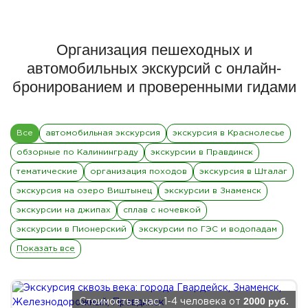
Организация пешеходных и
автомобильных экскурсий с онлайн-
бронированием и проверенными гидами
Все
автомобильная экскурсия
экскурсия в Краснолесье
обзорные по Калининграду
экскурсии в Правдинск
тематические
организация походов
экскурсия в Шталаг
экскурсия на озеро Виштынец
экскурсии в Знаменск
экскурсии на джипах
сплав с ночевкой
экскурсии в Пионерский
экскурсии по ГЭС и водопадам
Показать все
2000 руб.
Стоимость в час, 1-4 человека от