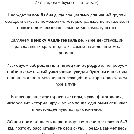
277, рядом
«Вкусно
— и точка»).
Нас ждёт
замок Лабиау
, где специально для нашей группы
обещали открыть помещения, которые раньше не показывали
посетителям, включая знаменитую комнату пыток.
Заглянем в
кирху Хайлигенвальде
, ныне действующий
православный храм и одно из самых намоленных мест
региона.
Исследуем
заброшенный немецкий аэродром
, попробуем
найти в лесу старый
узел связи
, увидим бункеры и посетим
ещё несколько атмосферных локаций, о которых расскажем
уже в пути.
Как всегда, нас ждет красивые виды, яркие фотографии,
интересные истории, дружная компания единомышленников
и настоящее чувство приключения.
Общая протяжённость пешего маршрута составит около
5–7
км
, поэтому рассчитывайте свои силы. Поездка займёт весь