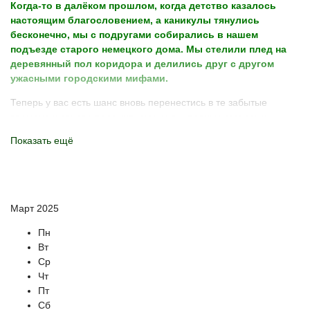
Когда-то в далёком прошлом, когда детство казалось
настоящим благословением, а каникулы тянулись
бесконечно, мы с подругами собирались в нашем
подъезде старого немецкого дома. Мы стелили плед на
деревянный пол коридора и делились друг с другом
ужасными городскими мифами.
Теперь у вас есть шанс вновь перенестись в те забытые
времена и заново пережить моменты, полные загадок и
волнения. Наши экскурсии проходят по знакомым, но
Показать ещё
преобразившимся в ночное время местам. Под светом
фонарей они открывают свои тайны, выглядя совершенно
иначе.
Вы услышите истории о несчастной невесте, покончившей с
Март 2025
собой, проклятых колодцах, призраках и фашистах, и откроете
для себя новые детали этих легенд. Каждая остановка
Пн
наполняет атмосферу ожидания и интриги: что нас ждет
Вт
впереди? Пионер или священник? Призрак невесты или
Ср
красивая грустная дама на веранде?
Чт
Пт
Это не просто выезд в мире ужасов. Это путешествие в
Сб