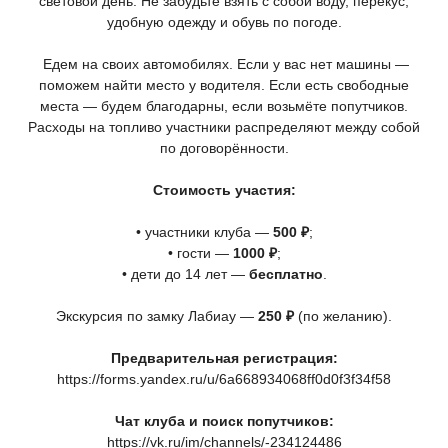
световой день. Не забудьте взять с собой воду, перекус,
удобную одежду и обувь по погоде.
Едем на своих автомобилях. Если у вас нет машины —
поможем найти место у водителя. Если есть свободные
места — будем благодарны, если возьмёте попутчиков.
Расходы на топливо участники распределяют между собой
по договорённости.
Стоимость участия:
• участники клуба —
500 ₽
;
• гости —
1000 ₽
;
• дети до 14 лет —
бесплатно
.
Экскурсия по замку Лабиау —
250 ₽
(по
желанию).
Предварительная регистрация:
https://forms.yandex.ru/u/6a668934068ff0d0f3f34f58
Чат клуба и поиск попутчиков:
https://vk.ru/im/channels/-234124486