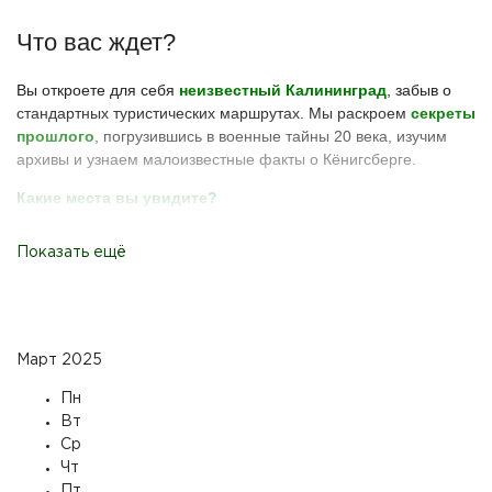
Что вас ждет?
Вы откроете для себя
неизвестный Калининград
, забыв о
стандартных туристических маршрутах. Мы раскроем
секреты
прошлого
, погрузившись в военные тайны 20 века, изучим
архивы и узнаем малоизвестные факты о Кёнигсберге.
Какие места вы увидите?
Вы посетите
квартал гестапо
, застывший во времени и
Показать ещё
сохранивший атмосферу Второй мировой войны. Увидите
замаскированную радиодиспетчерскую Люфтваффе
,
которая под видом обычного здания скрывает военное
прошлое. Пройдете мимо
немецких казарм, ставших
жилыми домами
, хранящих память о былых временах. Вас
Март 2025
удивит
комендатура SS, превратившаяся в уютное кафе
–
неожиданная трансформация мрачного места. И, конечно, вы
Пн
увидите
здание, где работала легендарная "Энигма"
, где
Вт
рождались и расшифровывались секретные коды. И это еще
Ср
не всё! Вас ждут руины старинного замка, тайны острова
Чт
Кнайпхоф и другие удивительные открытия.
Пт