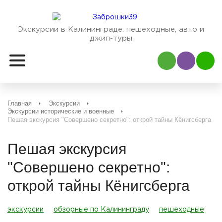
Экскурсии в Калининграде:
пешеходные, авто и
джип-туры
Наш Viber
Наш
Главная
Экскурсии
Экскурсии исторические и военные
Пешая экскурсия "Совершено секретно": открой тайны Кёнигсберга
Пешая экскурсия
"Совершено секретно":
открой тайны Кёнигсберга
экскурсии
обзорные по Калининграду
пешеходные