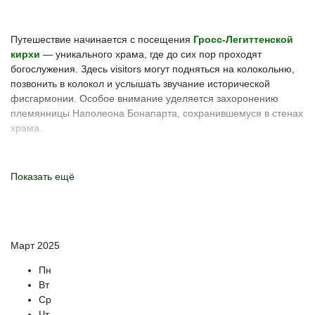
Путешествие начинается с посещения
Гросс-Легиттенской
кирхи
— уникального храма, где до сих пор проходят
богослужения. Здесь visitors могут подняться на колокольню,
позвонить в колокол и услышать звучание исторической
фисгармонии. Особое внимание уделяется захоронению
племянницы Наполеона Бонапарта, сохранившемуся в стенах
храма.
Далее программа продолжается на
пивоварне
Бланкенштайн
, архитектура которой напоминает
Показать ещё
средневековый замок. В подвальных помещениях гости
знакомятся с технологиями производства пива и лимонада по
старинным рецептам, а также участвуют в дегустации местных
напитков.
Март 2025
Значительная часть экскурсии посвящена знакомству с
замком Лабиау
, где сохранились подземные помещения с
Пн
воссозданной оружейной палатой, ремесленными
Вт
мастерскими и камерой пыток времен Тевтонского ордена.
Ср
Чт