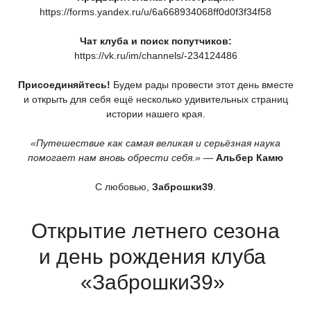
https://forms.yandex.ru/u/6a668934068ff0d0f3f34f58
Чат клуба и поиск попутчиков:
https://vk.ru/im/channels/-234124486
Присоединяйтесь!
Будем рады провести этот день вместе
и открыть для себя ещё несколько удивительных страниц
истории нашего края.
«Путешествие
как самая великая и серьёзная наука
помогает нам вновь обрести себя.»
—
Альбер Камю
С любовью,
Заброшки39
.
Открытие летнего сезона
и день рождения клуба
«Заброшки39
»