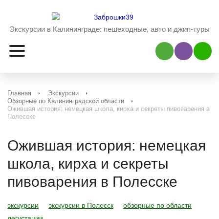
Экскурсии в Калининграде:
пешеходные, авто и джип-туры
Наш Viber
Наш 
Главная
Экскурсии
Обзорные по Калининградской области
Ожившая история: немецкая школа, кирха и секреты пивоварения в
Полесске
Ожившая история: немецкая
школа, кирха и секреты
пивоварения в Полесске
экскурсии
экскурсии в Полесск
обзорные по области
дегустации