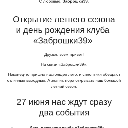
С любовью,
Заброшки39
.
Открытие летнего сезона
и день рождения клуба
«Заброшки39
»
Друзья, всем привет!
На связи
«Заброшки39
».
Наконец-то пришло настоящее лето, и синоптики обещают
отличные выходные. А значит, пора открывать наш большой
летний сезон.
27 июня нас ждут сразу
два события
День рождения клуба
«Заброшки39
»
—