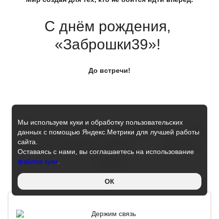
С днём рождения,
«Заброшки39
»!
До встречи!
Мы используем куки и обработку пользовательских
"Ничто так не развивает ум,
данных с помощью Яндекс.Метрики для лучшей работы
как путешествие" — Эмиль
сайта.
Оставаясь с нами, вы соглашаетесь на использование
Золя
файлов куки
.
ОК