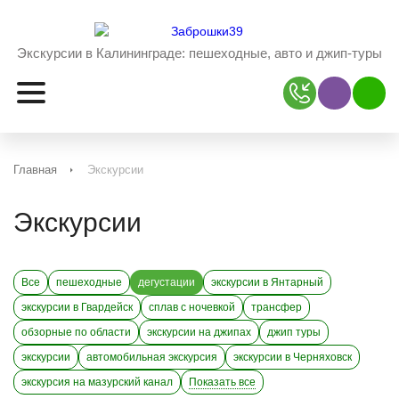
Экскурсии в Калининграде:
пешеходные, авто и джип-туры
Наш Viber
Наш 
Главная
Экскурсии
Экскурсии
Все
пешеходные
дегустации
экскурсии в Янтарный
экскурсии в Гвардейск
сплав с ночевкой
трансфер
обзорные по области
экскурсии на джипах
джип туры
экскурсии
автомобильная экскурсия
экскурсии в Черняховск
экскурсия на мазурский канал
Показать все