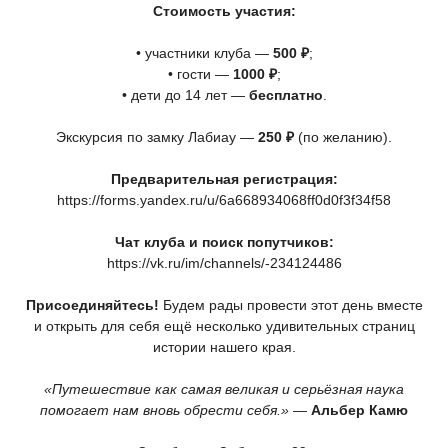
Стоимость участия:
• участники клуба —
500 ₽
;
• гости —
1000 ₽
;
• дети до 14 лет —
бесплатно
.
Экскурсия по замку Лабиау —
250 ₽
(по
желанию).
Предварительная регистрация:
https://forms.yandex.ru/u/6a668934068ff0d0f3f34f58
Чат клуба и поиск попутчиков:
https://vk.ru/im/channels/-234124486
Присоединяйтесь!
Будем рады провести этот день вместе
и открыть для себя ещё несколько удивительных страниц
истории нашего края.
«Путешествие
как самая великая и серьёзная наука
помогает нам вновь обрести себя.»
—
Альбер Камю