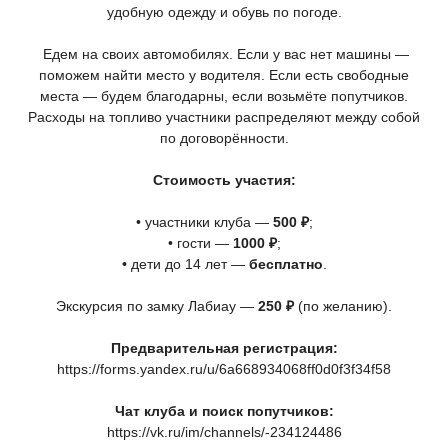
удобную одежду и обувь по погоде.
Едем на своих автомобилях. Если у вас нет машины —
поможем найти место у водителя. Если есть свободные
места — будем благодарны, если возьмёте попутчиков.
Расходы на топливо участники распределяют между собой
по договорённости.
Стоимость участия:
• участники клуба —
500 ₽
;
• гости —
1000 ₽
;
• дети до 14 лет —
бесплатно
.
Экскурсия по замку Лабиау —
250 ₽
(по
желанию).
Предварительная регистрация:
https://forms.yandex.ru/u/6a668934068ff0d0f3f34f58
Чат клуба и поиск попутчиков:
https://vk.ru/im/channels/-234124486