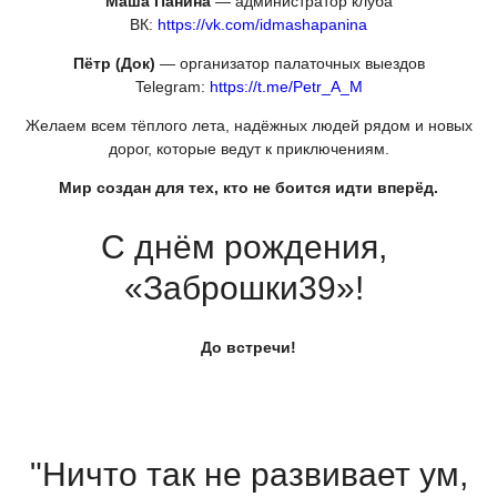
Маша Панина
— администратор клуба
ВК:
https://vk.com/idmashapanina
Пётр
(Док
)
— организатор палаточных выездов
Telegram:
https://t.me/Petr_A_M
Желаем всем тёплого лета, надёжных людей рядом и новых
дорог, которые ведут к приключениям.
Мир создан для тех, кто не боится идти вперёд.
С днём рождения,
«Заброшки39
»!
До встречи!
"Ничто так не развивает ум,