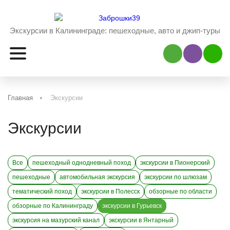
Экскурсии в Калининграде:
пешеходные, авто и джип-туры
Наш Viber
Наш 
Главная
Экскурсии
Экскурсии
Все
пешеходный однодневный поход
экскурсии в Пионерский
пешеходные
автомобильная экскурсия
экскурсии по шлюзам
тематический поход
экскурсии в Полесск
обзорные по области
обзорные по Калининграду
экскурсии в Гурьевск
экскурсия на мазурский канал
экскурсии в Янтарный