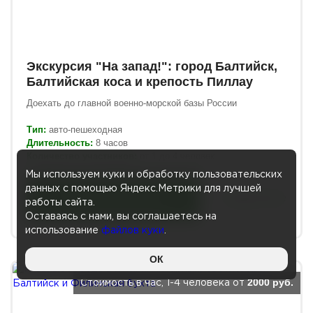
Экскурсия "На запад!": город Балтийск,
Балтийская коса и крепость Пиллау
Доехать до главной военно-морской базы России
Тип:
авто-пешеходная
Длительность:
8
часов
Количество участников:
от 1 до 4 человек
Мы используем куки и обработку пользовательских
данных с помощью Яндекс.Метрики для лучшей
Подробнее
Выбрать дату
работы сайта.
Оставаясь с нами, вы соглашаетесь на
использование
файлов куки
.
ОК
2000 руб.
Стоимость в час, 1-4 человека от