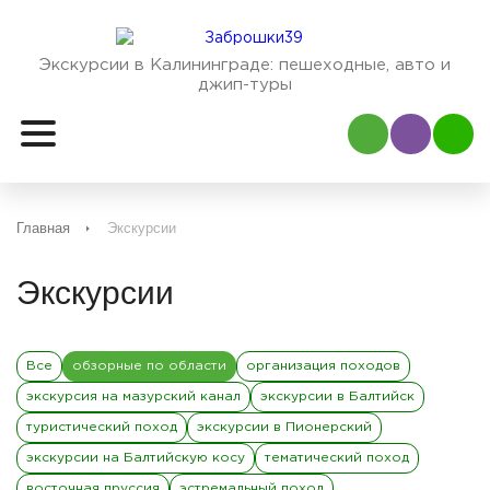
Экскурсии в Калининграде:
пешеходные, авто и
джип-туры
Наш Viber
Наш
Главная
Экскурсии
Экскурсии
Все
обзорные по области
организация походов
экскурсия на мазурский канал
экскурсии в Балтийск
туристический поход
экскурсии в Пионерский
экскурсии на Балтийскую косу
тематический поход
восточная пруссия
эстремальный поход