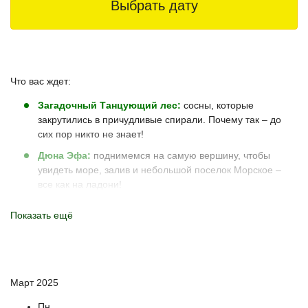
Выбрать дату
Что вас ждет:
Загадочный Танцующий лес:
сосны, которые
закрутились в причудливые спирали. Почему так – до
сих пор никто не знает!
Дюна Эфа:
поднимемся на самую вершину, чтобы
увидеть море, залив и небольшой поселок Морское –
все как на ладони!
Высота Мюллера:
полюбуемся озером Чайка и
Показать ещё
бескрайним Балтийским морем с лучшей смотровой
площадки на косе.
Таинственные поселки-призраки:
услышите
жутковатые истории о домах, которые когда-то засыпало
Март 2025
песком…
Живописное озеро Лебедь:
увидим сразу две стихии –
Пн