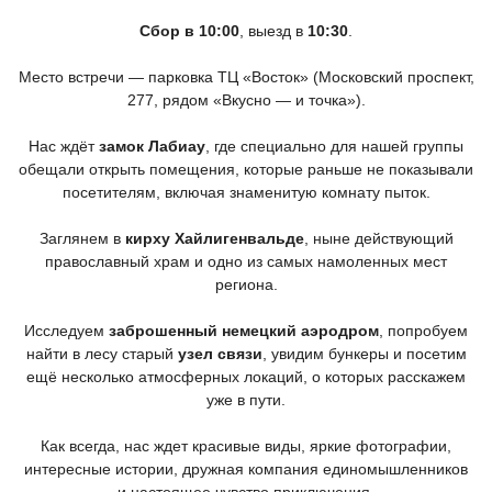
Сбор в 10:00
, выезд в
10:30
.
Место встречи — парковка ТЦ
«Восток
»
(Московский
проспект,
277, рядом
«Вкусно
— и точка»).
Нас ждёт
замок Лабиау
, где специально для нашей группы
обещали открыть помещения, которые раньше не показывали
посетителям, включая знаменитую комнату пыток.
Заглянем в
кирху Хайлигенвальде
, ныне действующий
православный храм и одно из самых намоленных мест
региона.
Исследуем
заброшенный немецкий аэродром
, попробуем
найти в лесу старый
узел связи
, увидим бункеры и посетим
ещё несколько атмосферных локаций, о которых расскажем
уже в пути.
Как всегда, нас ждет красивые виды, яркие фотографии,
интересные истории, дружная компания единомышленников
и настоящее чувство приключения.