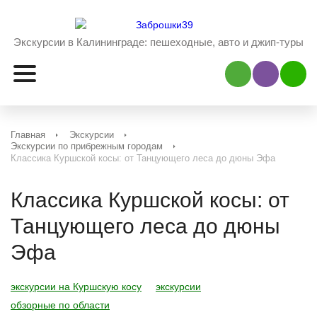
Экскурсии в Калининграде:
пешеходные, авто и джип-туры
Наш Viber
Наш 
Главная
Экскурсии
Экскурсии по прибрежным городам
Классика Куршской косы: от Танцующего леса до дюны Эфа
Классика Куршской косы: от
Танцующего леса до дюны
Эфа
экскурсии на Куршскую косу
экскурсии
обзорные по области