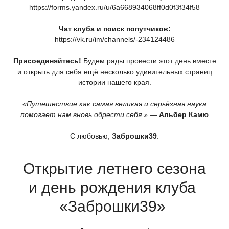
https://forms.yandex.ru/u/6a668934068ff0d0f3f34f58
Чат клуба и поиск попутчиков:
https://vk.ru/im/channels/-234124486
Присоединяйтесь!
Будем рады провести этот день вместе
и открыть для себя ещё несколько удивительных страниц
истории нашего края.
«Путешествие
как самая великая и серьёзная наука
помогает нам вновь обрести себя.»
—
Альбер Камю
С любовью,
Заброшки39
.
Открытие летнего сезона
и день рождения клуба
«Заброшки39
»