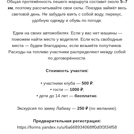
Общая протяжённость пешего маршрута составит около
5–7
км
, поэтому рассчитывайте свои силы. Поездка займёт весь
световой день. Не забудьте взять с собой воду, перекус,
удобную одежду и обувь по погоде.
Едем на своих автомобилях. Если у вас нет машины —
поможем найти место у водителя. Если есть свободные
места — будем благодарны, если возьмёте попутчиков.
Расходы на топливо участники распределяют между собой
по договорённости.
Стоимость участия:
• участники клуба —
500 ₽
;
• гости —
1000 ₽
;
• дети до 14 лет —
бесплатно
.
Экскурсия по замку Лабиау —
250 ₽
(по
желанию).
Предварительная регистрация:
https://forms.yandex.ru/u/6a668934068ff0d0f3f34f58