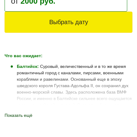
от
2000 руб.
Выбрать дату
Что вас ожидает:
Балтийск:
Суровый, величественный и в то же время
романтичный город с каналами, пирсами, военными
кораблями и равелинами. Основанный еще в эпоху
шведского короля Густава-Адольфа II, он сохранил дух
военно-морской славы. Здесь расположена база ВМФ
России, и именно в Балтийске сильнее всего ощущается
связь с российской историей. Русская набережная,
украшенная памятниками Петру I и императрице
Показать ещё
Елизавете, существует с XVII века. Вы сможете
покормить лебедей, прогуляться по самой западной
точке России и отправиться дальше.