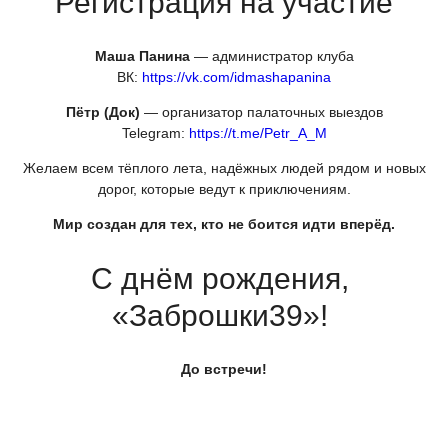
Регистрация на участие
Маша Панина
— администратор клуба
ВК:
https://vk.com/idmashapanina
Пётр
(Док
)
— организатор палаточных выездов
Telegram:
https://t.me/Petr_A_M
Желаем всем тёплого лета, надёжных людей рядом и новых
дорог, которые ведут к приключениям.
Мир создан для тех, кто не боится идти вперёд.
С днём рождения,
«Заброшки39
»!
До встречи!