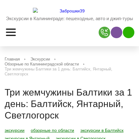
Экскурсии в Калининграде:
пешеходные, авто и джип-туры
Наш Viber
Наш 
Главная
Экскурсии
Обзорные по Калининградской области
Три жемчужины Балтики за 1 день: Балтийск, Янтарный,
Светлогорск
Три жемчужины Балтики за 1
день: Балтийск, Янтарный,
Светлогорск
экскурсии
обзорные по области
экскурсии в Балтийск
экскурсии в Янтарный
экскурсии в Светлогорск