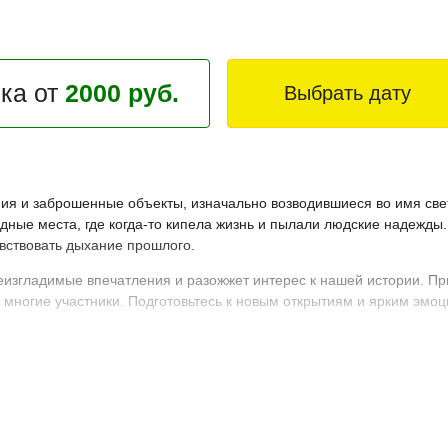
ека от
2000 руб.
Выбрать дату
я и заброшенные объекты, изначально возводившиеся во имя свет
ные места, где когда-то кипела жизнь и пылали людские надежды.
вствовать дыхание прошлого.
еизгладимые впечатления и разожжет интерес к нашей истории. Пр
и многие участники. Подготовьтесь к новым открытиям и ярким эм