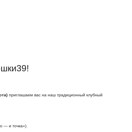
ошки39!
ота
)
приглашаем вас на наш традиционный клубный
но
— и точка»).