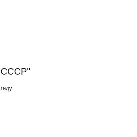
и СССР"
 гиду