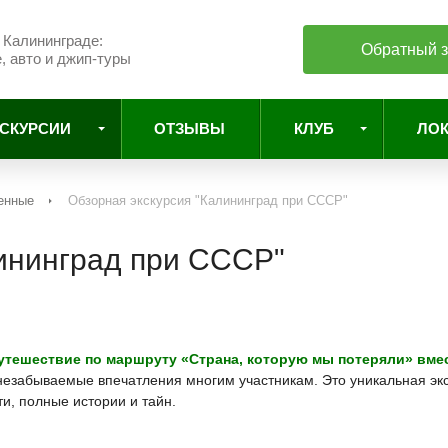
 Калининграде:
Обратный з
 авто и джип-туры
СКУРСИИ
ОТЗЫВЫ
КЛУБ
ЛО
оенные
Обзорная экскурсия "Калининград при СССР"
лининград при СССР"
тешествие по маршруту «Страна, которую мы потеряли» вмес
незабываемые впечатления многим участникам. Это уникальная эк
и, полные истории и тайн.