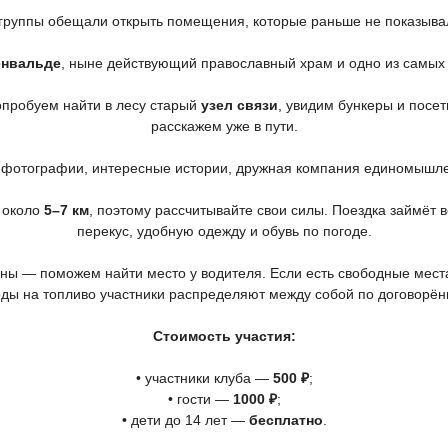
 группы обещали открыть помещения, которые раньше не показыва
енвальде
, ныне действующий православный храм и одно из самых
опробуем найти в лесу старый
узел связи
, увидим бункеры и посе
расскажем уже в пути.
ие фотографии, интересные истории, дружная компания единомышл
 около
5–7 км
, поэтому рассчитывайте свои силы. Поездка займёт ве
перекус, удобную одежду и обувь по погоде.
ны — поможем найти место у водителя. Если есть свободные мест
ды на топливо участники распределяют между собой по договорён
Стоимость участия:
• участники клуба —
500 ₽
;
• гости —
1000 ₽
;
• дети до 14 лет —
бесплатно
.