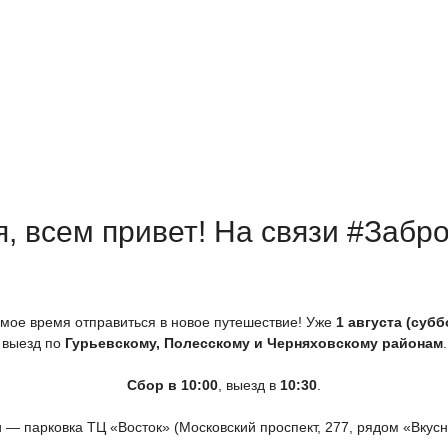
я, всем привет! На связи #Забр
самое время отправиться в новое путешествие! Уже
1 августа
(субб
выезд по
Гурьевскому, Полесскому и Черняховскому районам
.
Сбор в 10:00
, выезд в
10:30
.
и — парковка ТЦ
«Восток
»
(Московский
проспект, 277, рядом
«Вкус