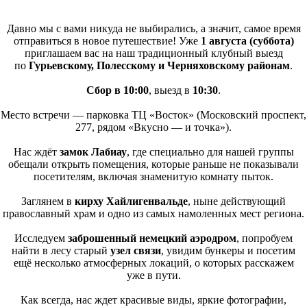
Давно мы с вами никуда не выбирались, а значит, самое время
отправиться в новое путешествие! Уже
1 августа
(суббота
)
приглашаем вас на наш традиционный клубный выезд
по
Гурьевскому, Полесскому и Черняховскому районам
.
Сбор в 10:00
, выезд в
10:30
.
Место встречи — парковка ТЦ
«Восток
»
(Московский
проспект,
277, рядом
«Вкусно
— и точка»).
Нас ждёт
замок Лабиау
, где специально для нашей группы
обещали открыть помещения, которые раньше не показывали
посетителям, включая знаменитую комнату пыток.
Заглянем в
кирху Хайлигенвальде
, ныне действующий
православный храм и одно из самых намоленных мест региона.
Исследуем
заброшенный немецкий аэродром
, попробуем
найти в лесу старый
узел связи
, увидим бункеры и посетим
ещё несколько атмосферных локаций, о которых расскажем
уже в пути.
Как всегда, нас ждет красивые виды, яркие фотографии,