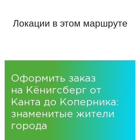
Дополнительные расходы (по желанию):
Вход в Ботанический сад: 100 ₽
Локации в этом маршруте
Смотровая площадка «Маяк»: 100 ₽
Посещение музея И. Канта с экскурсией: 450 ₽
Отправка открытки: 150 ₽
Оформить заказ
на Кёнигсберг от
Канта до Коперника:
знаменитые жители
города