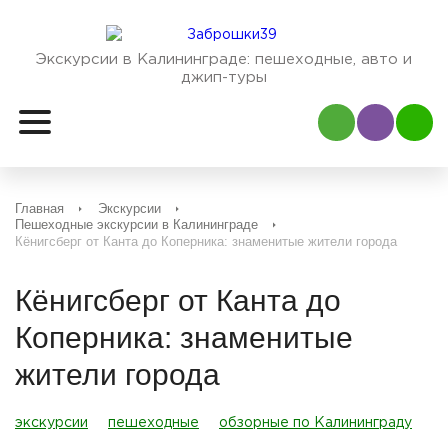
Экскурсии в Калининграде:
пешеходные, авто и
джип-туры
Наш Viber
Наш
Главная
Экскурсии
Пешеходные экскурсии в Калининграде
Кёнигсберг от Канта до Коперника: знаменитые жители города
Кёнигсберг от Канта до
Коперника: знаменитые
жители города
экскурсии
пешеходные
обзорные по Калининграду