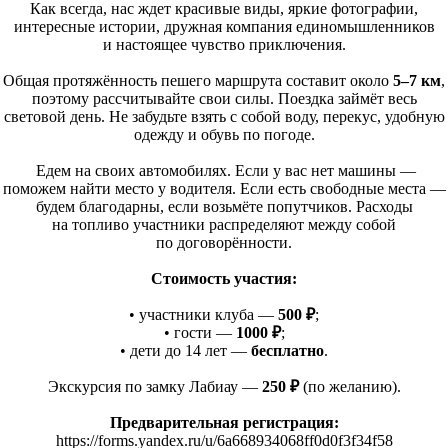
Как всегда, нас ждет красивые виды, яркие фотографии,
интересные истории, дружная компания единомышленников
и настоящее чувство приключения.
Общая протяжённость пешего маршрута составит около
5–7 км
,
поэтому рассчитывайте свои силы. Поездка займёт весь
световой день. Не забудьте взять с собой воду, перекус, удобную
одежду и обувь по погоде.
Едем на своих автомобилях. Если у вас нет машины —
поможем найти место у водителя. Если есть свободные места —
будем благодарны, если возьмёте попутчиков. Расходы
на топливо участники распределяют между собой
по договорённости.
Стоимость участия:
• участники клуба —
500 ₽
;
• гости —
1000 ₽
;
• дети до 14 лет —
бесплатно
.
Экскурсия по замку Лабиау —
250 ₽
(по
желанию).
Предварительная регистрация:
https://forms.yandex.ru/u/6a668934068ff0d0f3f34f58