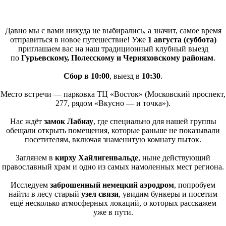
Давно мы с вами никуда не выбирались, а значит, самое время
отправиться в новое путешествие! Уже
1 августа
(суббота
)
приглашаем вас на наш традиционный клубный выезд
по
Гурьевскому, Полесскому и Черняховскому районам
.
Сбор в 10:00
, выезд в
10:30
.
Место встречи — парковка ТЦ
«Восток
»
(Московский
проспект,
277, рядом
«Вкусно
— и точка»).
Нас ждёт
замок Лабиау
, где специально для нашей группы
обещали открыть помещения, которые раньше не показывали
посетителям, включая знаменитую комнату пыток.
Заглянем в
кирху Хайлигенвальде
, ныне действующий
православный храм и одно из самых намоленных мест региона.
Исследуем
заброшенный немецкий аэродром
, попробуем
найти в лесу старый
узел связи
, увидим бункеры и посетим
ещё несколько атмосферных локаций, о которых расскажем
уже в пути.