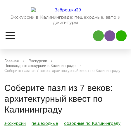
Экскурсии в Калининграде:
пешеходные, авто и
джип-туры
Наш Viber
Наш
Главная
Экскурсии
Пешеходные экскурсии в Калининграде
Соберите пазл из 7 веков: архитектурный квест по Калининграду
Соберите пазл из 7 веков:
архитектурный квест по
Калининграду
экскурсии
пешеходные
обзорные по Калининграду