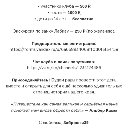
500 ₽
• участники клуба —
;
1000 ₽
• гости —
;
бесплатно
• дети до 14 лет —
.
250 ₽
Экскурсия по замку Лабиау —
(по
желанию).
Предварительная регистрация:
https://forms.yandex.ru/u/6a668934068ff0d0f3f34f58
Чат клуба и поиск попутчиков:
https://vk.ru/im/channels/-234124486
Присоединяйтесь!
Будем рады провести этот день
вместе и открыть для себя ещё несколько удивительных
страниц истории нашего края.
«Путешествие
как самая великая и серьёзная наука
Альбер Камю
помогает нам вновь обрести себя.»
—
Заброшки39
С любовью,
.