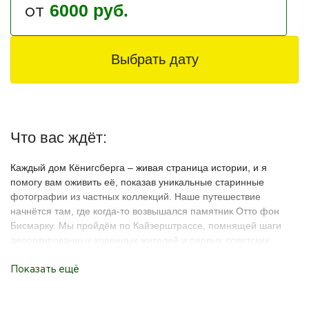
6000 руб.
от
Выбрать дату
Что вас ждёт:
Каждый дом Кёнигсберга – живая страница истории, и я
помогу вам оживить её, показав уникальные старинные
фотографии из частных коллекций. Наше путешествие
начнётся там, где когда-то возвышался памятник Отто фон
Бисмарку. Мы пройдём по Кайзерштрассе, помнящей шаги
депортированных коренных жителей и первых советских
переселенцев. Перед вами предстанут "Кровавый собор",
самая романтичная улица города, исторический вокзал, а
Показать ещё
также здания, где вершили свои дела тюрьма, НКВД и Гестапо.
Мы отыщем эхо войны на площади с памятником А. Гауля и