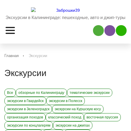
Экскурсии в Калининграде:
пешеходные, авто и джип-туры
Наш Viber
Наш 
Главная
Экскурсии
Экскурсии
Все
обзорные по Калининграду
тематические экскурсии
экскурсии в Гвардейск
экскурсии в Полесск
экскурсии в Зеленоградск
экскурсии на Куршскую косу
организация походов
классический поход
восточная пруссия
экскурсии по концлагерям
экскурсии на джипах