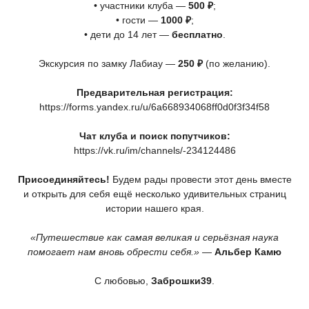
• участники клуба —
500 ₽
;
• гости —
1000 ₽
;
• дети до 14 лет —
бесплатно
.
Экскурсия по замку Лабиау —
250 ₽
(по
желанию).
Предварительная регистрация:
https://forms.yandex.ru/u/6a668934068ff0d0f3f34f58
Чат клуба и поиск попутчиков:
https://vk.ru/im/channels/-234124486
Присоединяйтесь!
Будем рады провести этот день вместе
и открыть для себя ещё несколько удивительных страниц
истории нашего края.
«Путешествие
как самая великая и серьёзная наука
помогает нам вновь обрести себя.»
—
Альбер Камю
С любовью,
Заброшки39
.