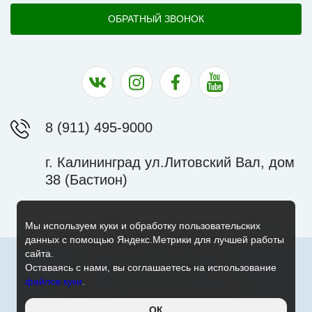
ОБРАТНЫЙ ЗВОНОК
Наша группа в ВК
Наша страница в Instagram
Наша группа в Facebook
Наш канал на YouTu
8 (911) 495-9000
г. Калининград ул.Литовский Вал, дом
38 (Бастион)
Мы используем куки и обработку пользовательских
данных с помощью Яндекс.Метрики для лучшей работы
сайта.
© 2010-2026 Экскурсии. Джип Туры.
Работает на HostCMS
Оставаясь с нами, вы соглашаетесь на использование
Политика конфиденциальности
файлов куки
.
Согласие на обработку персональных данных
ОК