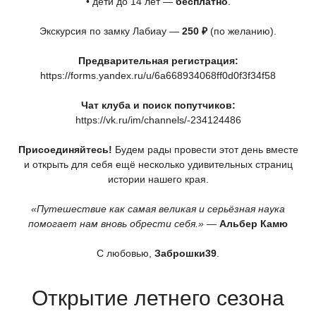
• дети до 14 лет —
бесплатно
.
Экскурсия по замку Лабиау —
250 ₽
(по
желанию).
Предварительная регистрация:
https://forms.yandex.ru/u/6a668934068ff0d0f3f34f58
Чат клуба и поиск попутчиков:
https://vk.ru/im/channels/-234124486
Присоединяйтесь!
Будем рады провести этот день вместе
и открыть для себя ещё несколько удивительных страниц
истории нашего края.
«Путешествие
как самая великая и серьёзная наука
помогает нам вновь обрести себя.»
—
Альбер Камю
С любовью,
Заброшки39
.
Открытие летнего сезона