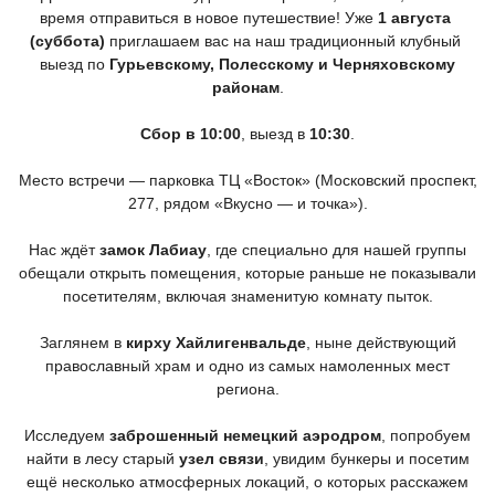
время отправиться в новое путешествие! Уже
1 августа
(суббота
)
приглашаем вас на наш традиционный клубный
выезд по
Гурьевскому, Полесскому и Черняховскому
районам
.
Сбор в 10:00
, выезд в
10:30
.
Место встречи — парковка ТЦ
«Восток
»
(Московский
проспект,
277, рядом
«Вкусно
— и точка»).
Нас ждёт
замок Лабиау
, где специально для нашей группы
обещали открыть помещения, которые раньше не показывали
посетителям, включая знаменитую комнату пыток.
Заглянем в
кирху Хайлигенвальде
, ныне действующий
православный храм и одно из самых намоленных мест
региона.
Исследуем
заброшенный немецкий аэродром
, попробуем
найти в лесу старый
узел связи
, увидим бункеры и посетим
ещё несколько атмосферных локаций, о которых расскажем