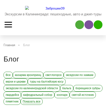
Экскурсии в Калининграде:
пешеходные, авто и джип-туры
Наш Viber
Наш 
Главная
Блог
Блог
Все
казарма кронпринц
светлогорск
экскурсии по замкам
кирхи и церкви
туры на балтийскую косу
экскурсии по калининградской области
бальга
борющиеся зубры
гвардейск
кафедральный собор
зоопарк
святой источник
пямятник
Показать все