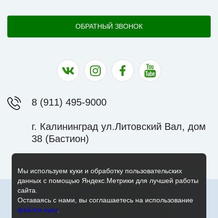
ОБРАТНЫЙ ЗВОНОК
Наша группа в ВК
Наша страница в Instagram
Наша группа в Facebook
Наш канал на YouTu
8 (911) 495-9000
г. Калининград ул.Литовский Вал, дом
38 (Бастион)
Мы используем куки и обработку пользовательских
данных с помощью Яндекс.Метрики для лучшей работы
сайта.
© 2010-2026 Экскурсии. Джип Туры.
Работает на HostCMS
Оставаясь с нами, вы соглашаетесь на использование
Политика конфиденциальности
файлов куки
.
Согласие на обработку персональных данных