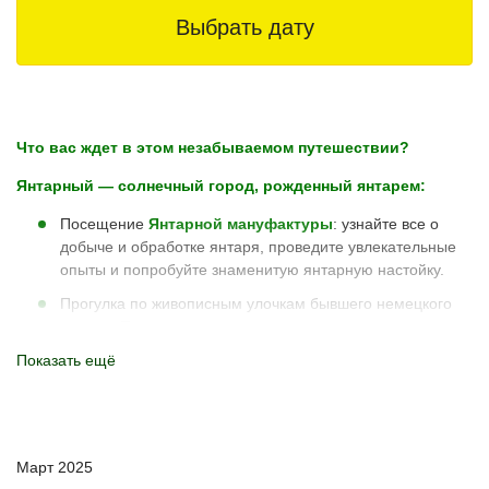
Выбрать дату
Что вас ждет в этом незабываемом путешествии?
Янтарный — солнечный город, рожденный янтарем:
Посещение
Янтарной мануфактуры
: узнайте все о
добыче и обработке янтаря, проведите увлекательные
опыты и попробуйте знаменитую янтарную настойку.
Прогулка по живописным улочкам бывшего немецкого
городка Пальмникен.
Показать ещё
Погружение в атмосферу
парка Морица Беккера
с его
величественными трёхсотлетними буками.
Отдых на одном из лучших пляжей России, отмеченном
престижным знаком
"Голубой флаг"
за чистоту и
высокие стандарты качества.
Март 2025