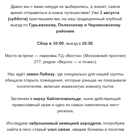
Давно мы с вами никуда не выбирались, а значит, самое
время отправиться в новое путешествие! Уже
1 августа
(суббота
)
приглашаем вас на наш традиционный клубный
выезд по
Гурьевскому, Полесскому и Черняховскому
районам
.
Сбор в 10:00
, выезд в
10:30
.
Место встречи — парковка ТЦ
«Восток
»
(Московский
проспект,
277, рядом
«Вкусно
— и точка»).
Нас ждёт
замок Лабиау
, где специально для нашей группы
обещали открыть помещения, которые раньше не показывали
посетителям, включая знаменитую комнату пыток.
Заглянем в
кирху Хайлигенвальде
, ныне действующий
православный храм и одно из самых намоленных мест
региона.
Исследуем
заброшенный немецкий аэродром
, попробуем
найти в лесу старый
узел связи
, увидим бункеры и посетим