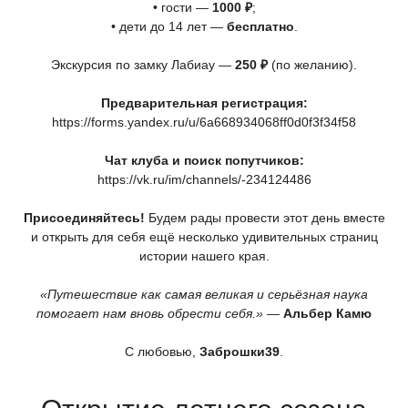
• гости —
1000 ₽
;
• дети до 14 лет —
бесплатно
.
Экскурсия по замку Лабиау —
250 ₽
(по
желанию).
Предварительная регистрация:
https://forms.yandex.ru/u/6a668934068ff0d0f3f34f58
Чат клуба и поиск попутчиков:
https://vk.ru/im/channels/-234124486
Присоединяйтесь!
Будем рады провести этот день вместе
и открыть для себя ещё несколько удивительных страниц
истории нашего края.
«Путешествие
как самая великая и серьёзная наука
помогает нам вновь обрести себя.»
—
Альбер Камю
С любовью,
Заброшки39
.