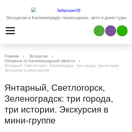
Экскурсии в Калининграде:
пешеходные, авто и джип-туры
Наш Viber
Наш 
Главная
Экскурсии
Обзорные по Калининградской области
Янтарный, Светлогорск, Зеленоградск: три города, три истории.
Экскурсия в мини-группе
Янтарный, Светлогорск,
Зеленоградск: три города,
три истории. Экскурсия в
мини-группе