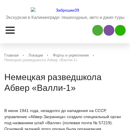
Экскурсии в Калининграде:
пешеходные, авто и джип-туры
Наш Viber
Наш 
Главная
Локации
Форты и укрепления
Немецкая разведшкола Абвер «Валли-1»
Немецкая разведшкола
Абвер «Валли-1»
В июне 1941 года, незадолго до нападения на СССР,
управление «Абвер-Заграница» создало специальный орган
под названием штаб «Валли» (полевая почта № 57219).
Основной задачей этого органа была организация