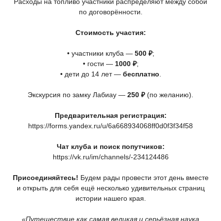
Расходы на топливо участники распределяют между собой
по договорённости.
Стоимость участия:
• участники клуба —
500 ₽
;
• гости —
1000 ₽
;
• дети до 14 лет —
бесплатно
.
Экскурсия по замку Лабиау —
250 ₽
(по
желанию).
Предварительная регистрация:
https://forms.yandex.ru/u/6a668934068ff0d0f3f34f58
Чат клуба и поиск попутчиков:
https://vk.ru/im/channels/-234124486
Присоединяйтесь!
Будем рады провести этот день вместе
и открыть для себя ещё несколько удивительных страниц
истории нашего края.
«Путешествие
как самая великая и серьёзная наука