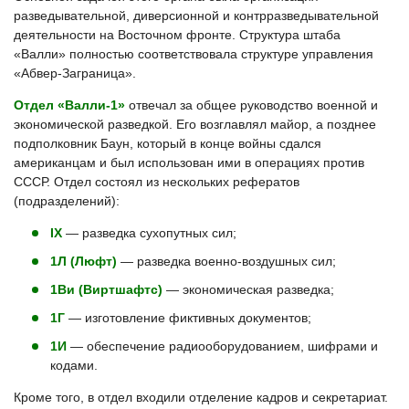
разведывательной, диверсионной и контрразведывательной
деятельности на Восточном фронте. Структура штаба
«Валли» полностью соответствовала структуре управления
«Абвер-Заграница».
Отдел «Валли-1»
отвечал за общее руководство военной и
экономической разведкой. Его возглавлял майор, а позднее
подполковник Баун, который в конце войны сдался
американцам и был использован ими в операциях против
СССР. Отдел состоял из нескольких рефератов
(подразделений):
IX
— разведка сухопутных сил;
1Л (Люфт)
— разведка военно-воздушных сил;
1Ви (Виртшафтс)
— экономическая разведка;
1Г
— изготовление фиктивных документов;
1И
— обеспечение радиооборудованием, шифрами и
кодами.
Кроме того, в отдел входили отделение кадров и секретариат.