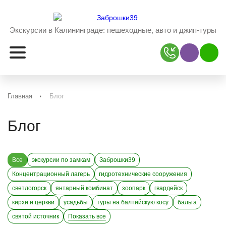
Экскурсии в Калининграде:
пешеходные, авто и джип-туры
Наш Viber
Наш 
Главная
Блог
Блог
Все
экскурсии по замкам
Заброшки39
Концентрационный лагерь
гидротехнические сооружения
светлогорск
янтарный комбинат
зоопарк
гвардейск
кирхи и церкви
усадьбы
туры на балтийскую косу
бальга
святой источник
Показать все