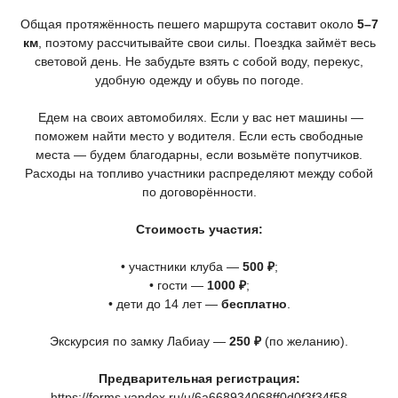
Общая протяжённость пешего маршрута составит около
5–7
км
, поэтому рассчитывайте свои силы. Поездка займёт весь
световой день. Не забудьте взять с собой воду, перекус,
удобную одежду и обувь по погоде.
Едем на своих автомобилях. Если у вас нет машины —
поможем найти место у водителя. Если есть свободные
места — будем благодарны, если возьмёте попутчиков.
Расходы на топливо участники распределяют между собой
по договорённости.
Стоимость участия:
• участники клуба —
500 ₽
;
• гости —
1000 ₽
;
• дети до 14 лет —
бесплатно
.
Экскурсия по замку Лабиау —
250 ₽
(по
желанию).
Предварительная регистрация:
https://forms.yandex.ru/u/6a668934068ff0d0f3f34f58