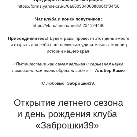
https://forms.yandex.ru/u/6a668934068ff0d0f3f34f58
Чат клуба и поиск попутчиков:
https://vk.ru/im/channels/-234124486
Присоединяйтесь!
Будем рады провести этот день вместе
и открыть для себя ещё несколько удивительных страниц
истории нашего края.
«Путешествие
как самая великая и серьёзная наука
помогает нам вновь обрести себя.»
—
Альбер Камю
С любовью,
Заброшки39
.
Открытие летнего сезона
и день рождения клуба
«Заброшки39
»