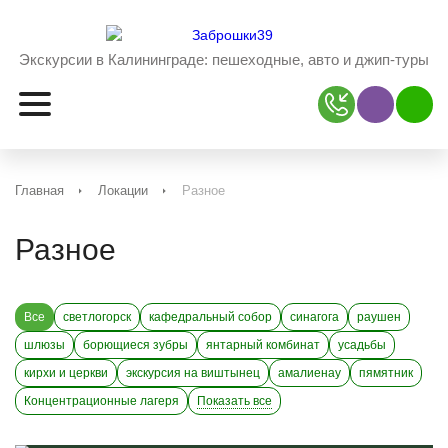
Экскурсии в Калининграде:
пешеходные, авто и джип-туры
Наш Viber
Наш 
Главная
Локации
Разное
Разное
Все
светлогорск
кафедральный собор
синагога
раушен
шлюзы
борющиеся зубры
янтарный комбинат
усадьбы
кирхи и церкви
экскурсия на виштынец
амалиенау
пямятник
Концентрационные лагеря
Показать все