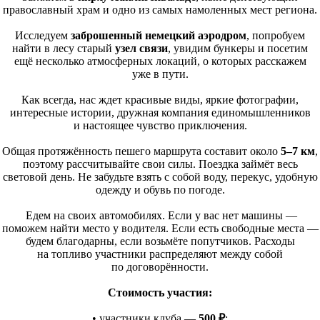
православный храм и одно из самых намоленных мест региона.
Исследуем
заброшенный немецкий аэродром
, попробуем
найти в лесу старый
узел связи
, увидим бункеры и посетим
ещё несколько атмосферных локаций, о которых расскажем
уже в пути.
Как всегда, нас ждет красивые виды, яркие фотографии,
интересные истории, дружная компания единомышленников
и настоящее чувство приключения.
Общая протяжённость пешего маршрута составит около
5–7 км
,
поэтому рассчитывайте свои силы. Поездка займёт весь
световой день. Не забудьте взять с собой воду, перекус, удобную
одежду и обувь по погоде.
Едем на своих автомобилях. Если у вас нет машины —
поможем найти место у водителя. Если есть свободные места —
будем благодарны, если возьмёте попутчиков. Расходы
на топливо участники распределяют между собой
по договорённости.
Стоимость участия:
• участники клуба —
500 ₽
;