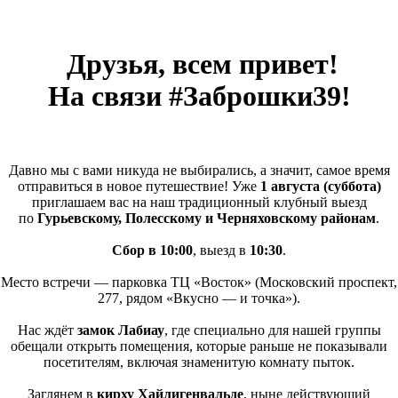
Друзья, всем привет!
На связи #Заброшки39!
Давно мы с вами никуда не выбирались, а значит, самое время
отправиться в новое путешествие! Уже
1 августа
(суббота
)
приглашаем вас на наш традиционный клубный выезд
по
Гурьевскому, Полесскому и Черняховскому районам
.
Сбор в 10:00
, выезд в
10:30
.
Место встречи — парковка ТЦ
«Восток
»
(Московский
проспект,
277, рядом
«Вкусно
— и точка»).
Нас ждёт
замок Лабиау
, где специально для нашей группы
обещали открыть помещения, которые раньше не показывали
посетителям, включая знаменитую комнату пыток.
Заглянем в
кирху Хайлигенвальде
, ныне действующий